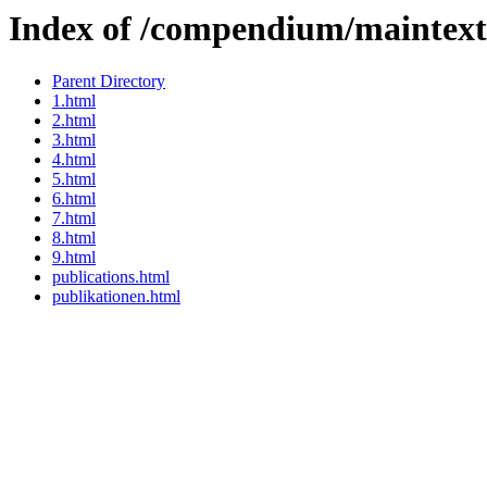
Index of /compendium/maintext
Parent Directory
1.html
2.html
3.html
4.html
5.html
6.html
7.html
8.html
9.html
publications.html
publikationen.html